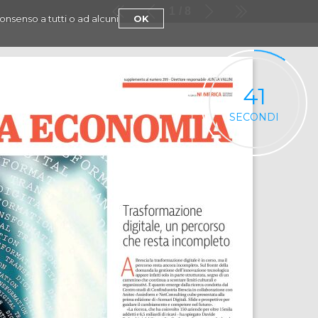
1
8
consenso a tutti o ad alcuni
OK
41
SECONDI