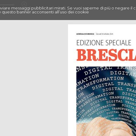
r inviare messaggi pubblicitari mirati. Se vuoi saperne di più o negare il 
 questo banner acconsenti all’uso dei cookie