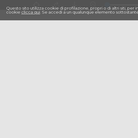
Questo sito utilizza cookie di profilazione, propri o di altri siti, pe
cookie
clicca qui
. Se accedi a un qualunque elemento sottostante