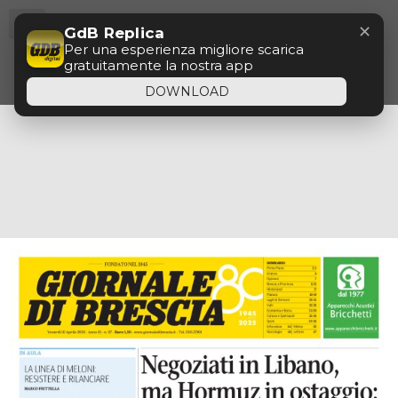
Menu
Questo sito utilizza cookie di profilazione, propri o
✕
GdB Replica
di altri siti, per inviare messaggi pubblicitari mirati.
OK
Se vuoi saperne di più o negare il consenso a tutti
Per una esperienza migliore scarica
o ad alcuni cookie
clicca qui
. Se accedi a un
gratuitamente la nostra app
qualunque elemento sottostante questo banner
acconsenti all’uso dei cookie
DOWNLOAD